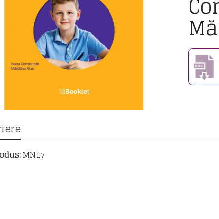
Co
Mă
iere
odus:
MN17