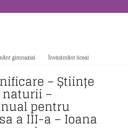
mânt gimnazial
Învățământ liceal
nificare – Științe
 naturii –
nual pentru
sa a III-a – Ioana