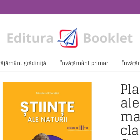
vățământ grădiniță
Învățământ primar
Învăță
Pla
ale
ma
cla