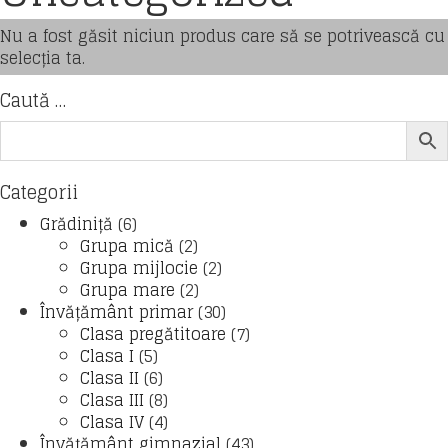
Nu a fost găsit niciun produs care să se potrivească cu
selecția ta.
Caută …
Categorii
Grădiniță
(6)
Grupa mică
(2)
Grupa mijlocie
(2)
Grupa mare
(2)
Învățământ primar
(30)
Clasa pregătitoare
(7)
Clasa I
(5)
Clasa II
(6)
Clasa III
(8)
Clasa IV
(4)
Învățământ gimnazial
(43)