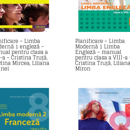
nificare – Limba
Planificare – Limba
ernă 1 engleză –
Modernă 1 Limba
ual pentru clasa a
Engleză – manual
-a – Cristina Truță,
pentru clasa a VIII-a 
stina Mircea, Liliana
Cristina Truță, Lilian
inei
Miron