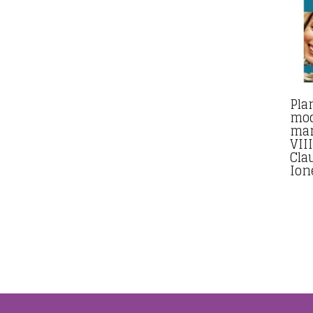
Pla
mod
man
VII
Cla
Ion