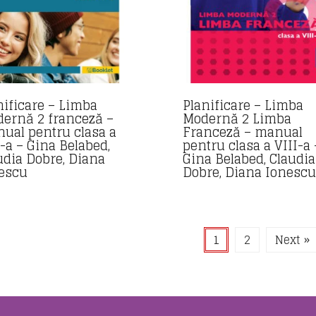
nificare – Limba
Planificare – Limba
ernă 2 franceză –
Modernă 2 Limba
ual pentru clasa a
Franceză – manual
I-a – Gina Belabed,
pentru clasa a VIII-a 
udia Dobre, Diana
Gina Belabed, Claudia
escu
Dobre, Diana Ionescu
1
2
Next »