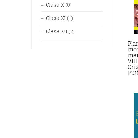
Clasa X
(0)
Clasa XI
(1)
Clasa XII
(2)
Pla
mod
man
VIII
Cri
Put