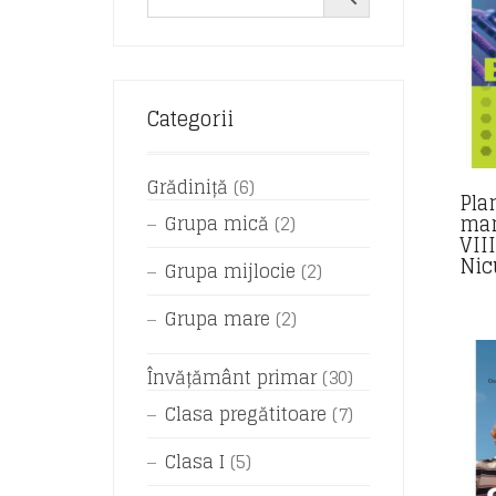
Categorii
Grădiniță
(6)
Plan
man
Grupa mică
(2)
VII
Nic
Grupa mijlocie
(2)
Grupa mare
(2)
Învățământ primar
(30)
Clasa pregătitoare
(7)
Clasa I
(5)