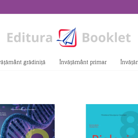
vățământ grădiniță
Învățământ primar
Învăță