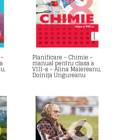
 –
Planificare – Chimie –
a
manual pentru clasa a
u,
VIII-a – Alina Maiereanu,
Doinița Ungureanu