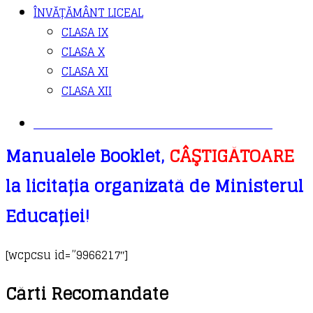
ÎNVĂȚĂMÂNT LICEAL
CLASA IX
CLASA X
CLASA XI
CLASA XII
PLANIFICĂRI DE LA EDITURA BOOKLET
Manualele Booklet,
CÂŞTIGĂTOARE
la licitația organizată de Ministerul
Educației!
[wcpcsu id=”9966217″]
Cărti Recomandate