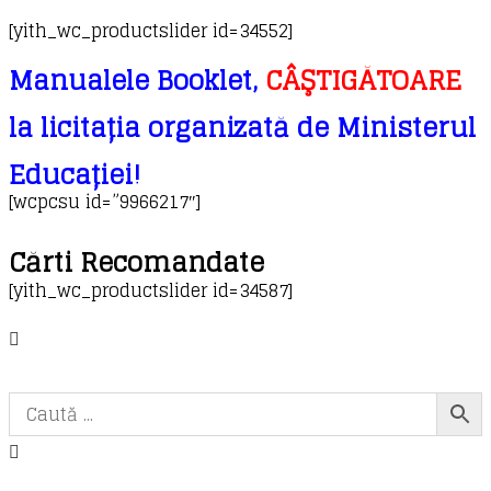
[yith_wc_productslider id=34552]
Manualele Booklet,
CÂŞTIGĂTOARE
la licitația organizată de Ministerul
Educației!
[wcpcsu id=”9966217″]
Cărti Recomandate
[yith_wc_productslider id=34587]